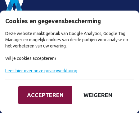
Cookies en gegevensbescherming
Mr. W.A Verbeek
Nolenslaan 32 9722 NN Groningen
Deze website maakt gebruik van Google Analytics, Google Tag
Manager en mogelijk cookies van derde partijen voor analyse en
het verbeteren van uw ervaring.
Telefoon
050-5254588
E-mail
info@advocaatverbeek.nl
Wil je cookies accepteren?
Lees hier over onze privacyverklaring
LINKS
Home
ACCEPTEREN
WEIGEREN
Rechtsgebieden
Wie ben ik
Tarieven
Contact
DE VOORSCHRIFTEN VAN HET RECHT ZIJN